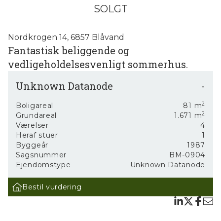
SOLGT
Nordkrogen 14, 6857 Blåvand
Fantastisk beliggende og
vedligeholdelsesvenligt sommerhus.
Velkommen til Nordkrogen 14, et sommerhus der
Unknown Datanode
-
indfanger essensen af ro og natur på smukkeste vis.
Dette charmerende sommerhus, som indeholder 2
2
værelser og et soveværelse, tilbyder en udsøgt
Boligareal
81
m
2
panoramaudsigt over Kallesmærskhede. Med en
Grundareal
1.671
m
grundstørrelse på 1671 m² og et sommerhus på 81 m²,
Værelser
4
præsenterer dette sommerhus en sjælden mulighed for
Heraf stuer
1
at bo i et harmonisk samspil med naturens skønhed.
Byggeår
1987
Sagsnummer
BM-0904
Sommerhuset er fuldmuret, hvilket sikrer en solid
Ejendomstype
Unknown Datanode
konstruktion, der ikke kun er holdbar men også stilfuld
og næsten total vedligeholdelsesfrit.
Bestil vurdering
Centralt i sommerhuset finder du et lyst køkken, som er
renoveret i år 2022 med nye bordplader m.m. Køkkenet