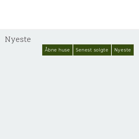
Nyeste
Åbne huse
Senest solgte
Nyeste
NYHED