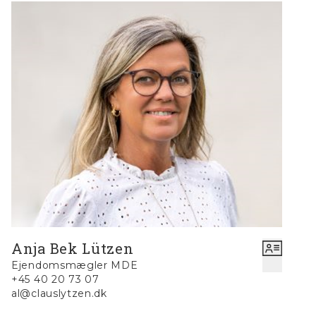
ligger i åben forbindelse med både spiseplads og stue.
Denne åbne sammenhæng fremmer et naturligt flow og
er ideel til både hverdagsliv og gæstfri stunder. Her kan
du nyde synet af det skiftende dagslys, der filtrerer
gennem rummene, og opleve, hvordan den betagende
udsigt over Kallesmærskhede forvandler ethvert måltid
til en begivenhed.
Endvidere forefindes der et badeværelse med brus,
vaskemaskine og elektrisk gulvvarme.
Udendørs kan du glæde dig over grunden, der med sine
1671 m² åbner op for et væld af muligheder – om det er
til leg eller afslappende sommeraftener under åben
himmel.
UDLEJNING.:
Udlejningsaftale foreligger med Feriekompagniet.
Anja Bek Lützen
Sommerhuset udlejes i en begrænset periode. Ring og
Ejendomsmægler MDE
forhør nærmere.
+45 40 20 73 07
al@clauslytzen.dk