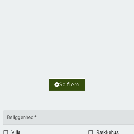
Egernvej 47,
6893 Hemmet
2
Boligareal
78
m
2
Grundareal
773
m
Ejendomstype
Fritidsbolig
Se flere
1.365.000 kr.
Beliggenhed
*
Villa
Rækkehus