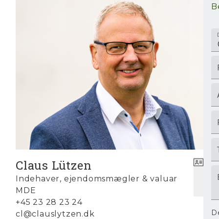
B
Claus Lützen
Indehaver, ejendomsmægler & valuar
MDE
+45 23 28 23 24
D
cl@clauslytzen.dk