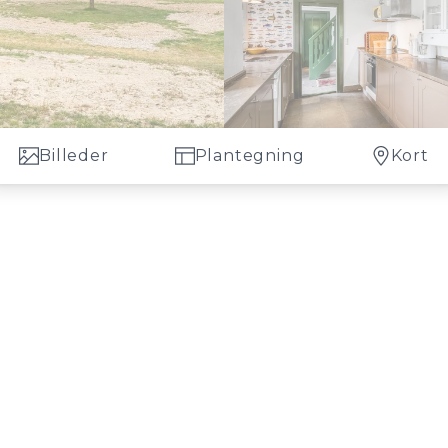
Billeder
Plantegning
Kort
idt i et helt unikt kuperet klitlandskab i Blåvand. Denne
 efter udstykning, hvor naturens skønhed omfavner dig fra al
 boligareal på 76 m², så ialt 259 m² boligareal, som byder på
 på klassisk vestkyst-stemning og udsøgt landlig stil, og den
torie og charme. Hovedbygningen består af to sammenhængende
gæster eller som privat retreat. Atmosfæren indenfor er intim 
rossede vinduer og bader rummene i en indbydende glød.
rtiden. Hver kvadratmeter af huset virker som et kunstværk fo
nnemgribende i årene 2004 til 2006 nænsomt renovereret, til
ner, isolering, badeværelser, køkken m.m.
Hovedhuset
er