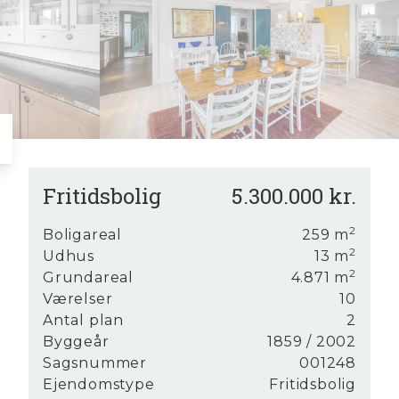
8
9
Fritidsbolig
5.300.000 kr.
le
2
Boligareal
259
m
2
Udhus
13
m
2
Grundareal
4.871
m
Værelser
10
og
Antal plan
2
Byggeår
1859
/ 2002
r
Sagsnummer
001248
Ejendomstype
Fritidsbolig