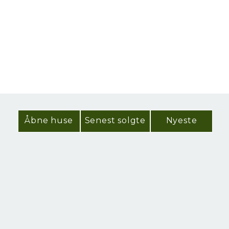
Åbne huse
Senest solgte
Nyeste
NYHED