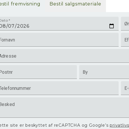
estil fremvisning
Bestil salgsmateriale
Dato
*
Øn
Fornavn
Ef
Adresse
Postnr
By
Telefonnummer
E-
Besked
ette site er beskyttet af reCAPTCHA og Google’s
privatliv