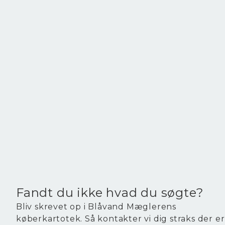
Fyrrelunden 18, Jegum
6840 Oksbøl
2
Boligareal
62
m
2
Grundareal
1.587
m
Ejendomstype
Fritidsbolig
1.275.000 kr.
Fandt du ikke hvad du søgte?
Bliv skrevet op i Blåvand Mæglerens
køberkartotek. Så kontakter vi dig straks der er