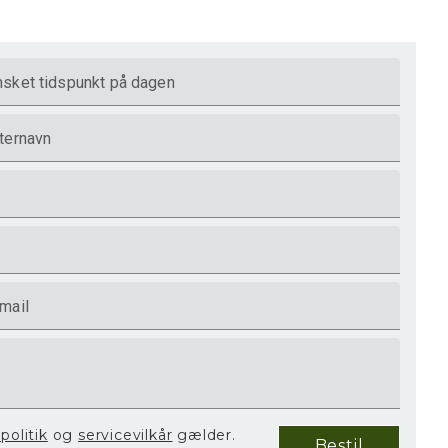
sket tidspunkt på dagen
ternavn
mail
spolitik
og
servicevilkår
gælder.
Bestil