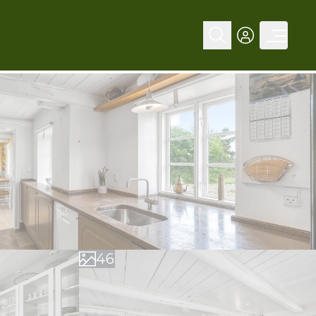
0
1
0
2
1
3
2
4
3
5
4
6
5
7
6
8
7
9