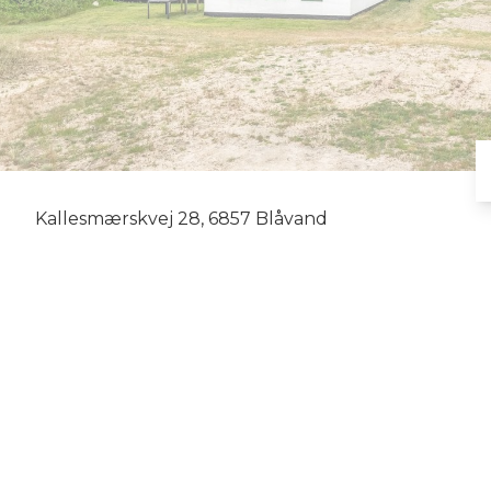
Kallesmærskvej 28, 6857 Blåvand
Velkommen til Faarehyrdens Gaard, en enestående perle m
fortryllende klitgård sælges med ca. 4.871 m² stor grund
vinkler. Boligarealet er på 183 m², plus et anneks med et
masser af plads til den store familie. Gården er symbolet
indbyder til en rejse tilbage i tiden med sin egen his
længer, og annekshuset tilbyder ekstra plads, ideelt til 
gennemført, mens dagslyset strømmer ind gennem de sp
Originale detaljer sikre en vedvarende forbindelse til fo
sine egne tiders traditioner. Samtidig er ejendommen ge
tidsvarende niveau over alt med bl.a nye tagkonstruktio