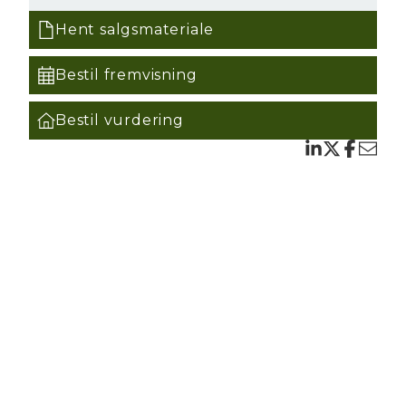
er,
Hent salgsmateriale
et
er
Bestil fremvisning
et
Bestil vurdering
37