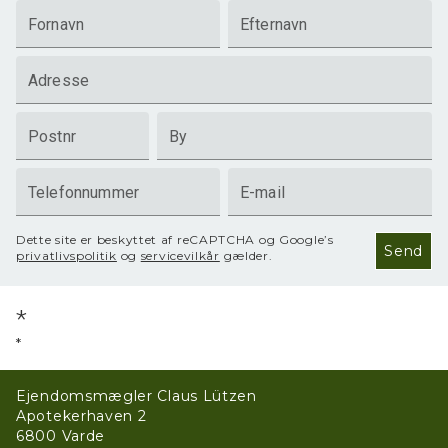
Fornavn
Efternavn
Adresse
Postnr
By
Telefonnummer
E-mail
Dette site er beskyttet af reCAPTCHA og Google’s
Send
privatlivspolitik
og
servicevilkår
gælder.
*
*
Ejendomsmægler Claus Lützen
Apotekerhaven 2
6800
Varde