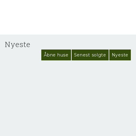
Nyeste
Åbne huse
Senest solgte
Nyeste
NYHED