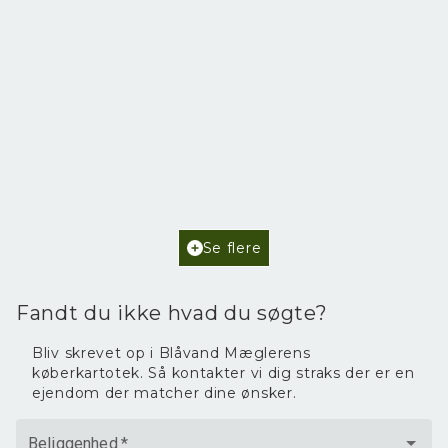
Poul Helgesensvej 6,
6857 Blåvand
2
Boligareal
102
m
2
Grundareal
2.468
m
Ejendomstype
Fritidsbolig
Se flere
3.595.000 kr.
Fandt du ikke hvad du søgte?
Bliv skrevet op i Blåvand Mæglerens
køberkartotek. Så kontakter vi dig straks der er en
ejendom der matcher dine ønsker.
Beliggenhed
*