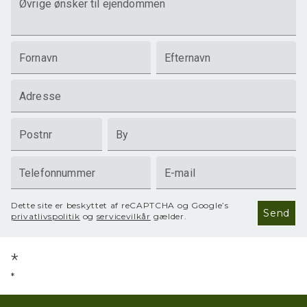
Øvrige ønsker til ejendommen
Fornavn
Efternavn
Adresse
Postnr
By
Telefonnummer
E-mail
Dette site er beskyttet af reCAPTCHA og Google’s
Send
privatlivspolitik
og
servicevilkår
gælder.
*
*