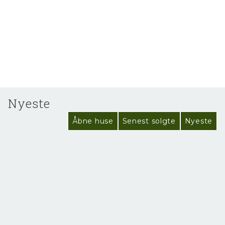
Nyeste
Åbne huse
Senest solgte
Nyeste
NYHED