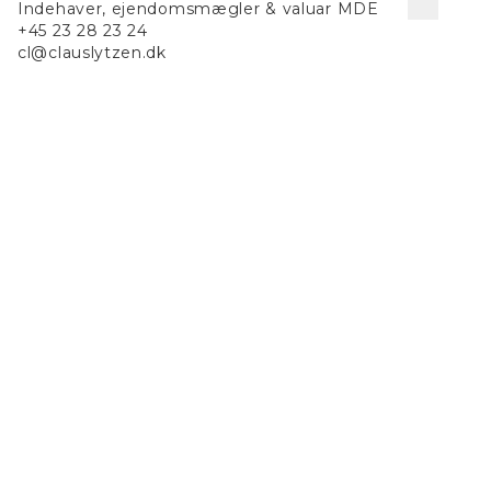
Indehaver, ejendomsmægler & valuar MDE
mulighed for at skabe et hjem med plads til både børn
+45 23 28 23 24
og voksne. Ejendommen er for tiden udlejet, hvilket
cl@clauslytzen.dk
kunne være en interessant mulighed for den investor,
der ser potentialet i denne herlige landejendom tæt på
Outrup.
Grib chancen nu for at gøre Hennevej 40 til jeres næste
store projekt – her er rammerne for at skabe noget
ganske særligt.