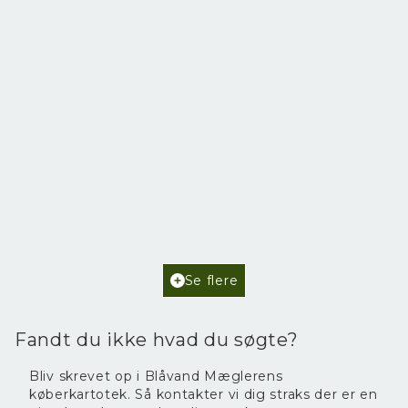
Poul Helgesensvej 6,
6857 Blåvand
2
Boligareal
102
m
2
Grundareal
2.468
m
Ejendomstype
Fritidsbolig
Se flere
3.595.000 kr.
Fandt du ikke hvad du søgte?
Bliv skrevet op i Blåvand Mæglerens
køberkartotek. Så kontakter vi dig straks der er en